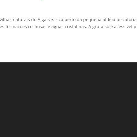
ilhas naturais do Algarve. Fica perto da pequena aldeia piscatória
s formações rochosas e águas cristalinas. A gruta só é acessível p