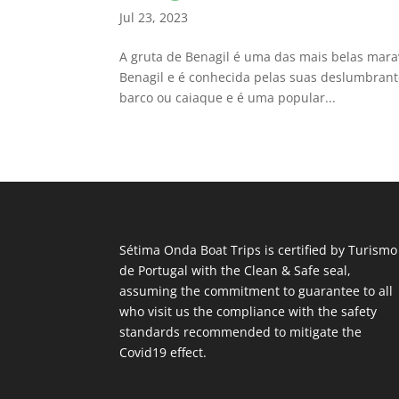
Jul 23, 2023
A gruta de Benagil é uma das mais belas marav
Benagil e é conhecida pelas suas deslumbrante
barco ou caiaque e é uma popular...
Sétima Onda Boat Trips is certified by Turismo
de Portugal with the Clean & Safe seal,
assuming the commitment to guarantee to all
who visit us the compliance with the safety
standards recommended to mitigate the
Covid19 effect.